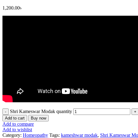
1,200.00
৳
Shri Kameswar Modak quantity
Add to cart
Buy now
Add to compare
Add to wishlist
Category:
Homeopathy
Tags:
kameshwar modak
,
Shri Kameswar M