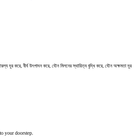
 তারল্য দূর করে, বীর্য উৎপাদন করে, যৌন মিলনের স্থায়িত্ব বৃদ্ধি করে, যৌন অক্ষমতা দূর
to your doorstep.