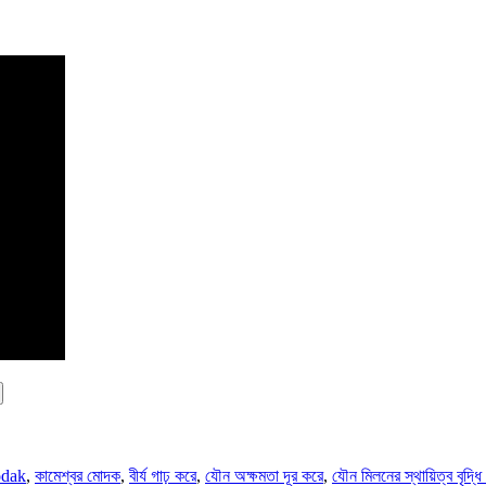
odak
,
কামেশ্বর মোদক
,
বীর্য গাঢ় করে
,
যৌন অক্ষমতা দূর করে
,
যৌন মিলনের স্থায়িত্ব বৃদ্ধি