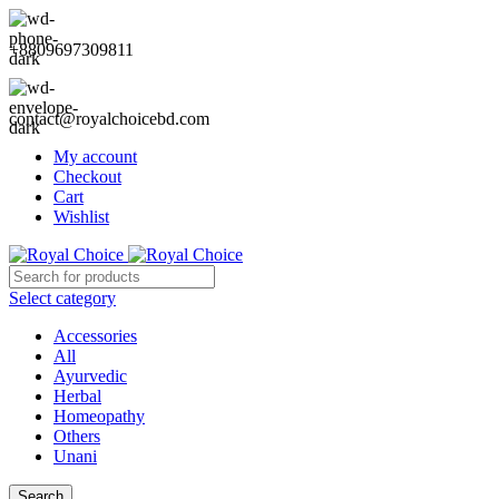
+8809697309811
contact@royalchoicebd.com
My account
Checkout
Cart
Wishlist
Select category
Accessories
All
Ayurvedic
Herbal
Homeopathy
Others
Unani
Search