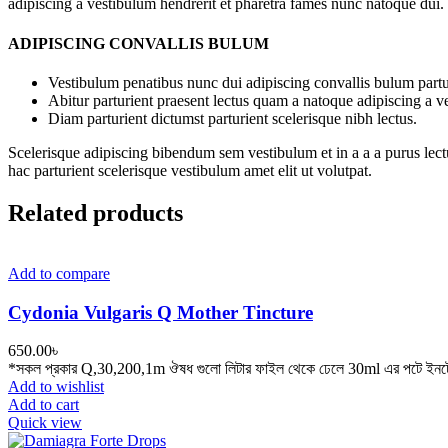
adipiscing a vestibulum hendrerit et pharetra fames nunc natoque dui.
ADIPISCING CONVALLIS BULUM
Vestibulum penatibus nunc dui adipiscing convallis bulum partu
Abitur parturient praesent lectus quam a natoque adipiscing a 
Diam parturient dictumst parturient scelerisque nibh lectus.
Scelerisque adipiscing bibendum sem vestibulum et in a a a purus lect
hac parturient scelerisque vestibulum amet elit ut volutpat.
Related products
Add to compare
Cydonia Vulgaris Q Mother Tincture
650.00
৳
*সকল প্রকার Q,30,200,1m ঔষধ গুলো লিটার ফাইল থেকে ঢেলে 30ml এর পটে ইনটে
Add to wishlist
Add to cart
Quick view