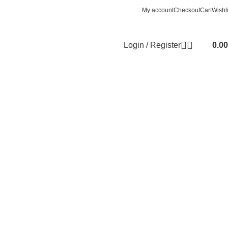
My account
Checkout
Cart
Wishli
Login / Register
0.00