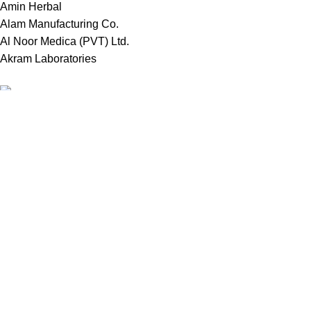
Amin Herbal
Alam Manufacturing Co.
Al Noor Medica (PVT) Ltd.
Akram Laboratories
Recent Posts
Online Store in Bangladesh.
Dhaka, Bangladesh.
চিনা বাদাম: আমাদের 
Phone: +8809697309811
email:
contact@royalchoicebd.com
All Rights Reserved By
Royal Choice