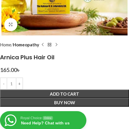
Click to enlarge
Home
Homeopathy
Arnica Plus Hair Oil
165.00
৳
ADD TO CART
BUY NOW
Royal Choice
Online
Need Help? Chat with us