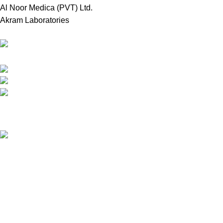
Al Noor Medica (PVT) Ltd.
Akram Laboratories
Online Store in Bangladesh.
Dhaka, Bangladesh.
Phone: +8809697309811
email: contact@royalchoicebd.com
Recent Posts
চিনা বাদাম: আমাদের দৈনন্দিন পুষ্টির গোপন শক্তির উৎস
Our stores
Tongi, Gazipur
Farmgate, Dhaka