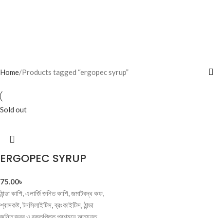
Home
Products tagged “ergopec syrup”
Sold out
ERGOPEC SYRUP
75.00
৳
ঠান্ডা কাশি, এলার্জি জনিত কাশি, জমাটবদ্ধ কফ,
শ্বাসকষ্ট, টনসিলাইটিস, ব্রংকাইটিস, ঠান্ডা
জনিত জ্বর ও রক্তপিত্ত প্রশমনে অত্যন্ত