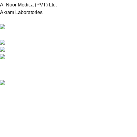
Al Noor Medica (PVT) Ltd.
Akram Laboratories
Online Store in Bangladesh.
Dhaka, Bangladesh.
Phone: +8809697309811
email: contact@royalchoicebd.com
Recent Posts
চিনা বাদাম: আমাদের দৈনন্দিন পুষ্টির গোপন শক্তির উৎস
Our stores
Tongi, Gazipur
Farmgate, Dhaka